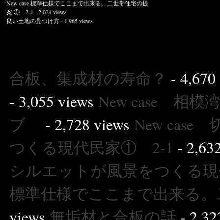
New case 標準仕様でここまで出来る。二世帯住宅の提
案 ① 2-1
- 2,021 views
良い土地の見つけ方
- 1,965 views
合板、集成材の寿命？
- 4,670
- 3,055 views
New case 相
ブ
- 2,728 views
New ca
つくる現代民家① 2-1
- 2,63
シルエットが風景をつくる現代
標準仕様でここまで出来る。二
views
無垢材と合板の話
- 2,32