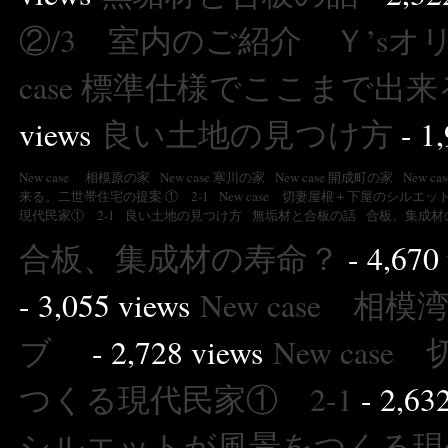
②/3 室内のご紹介 Ｙ’s
case 標準仕様でここまで出来
views
良い土地の見つけ方
- 1,
New case 相模原の家
New case 寒川の家
New case 開成町の家
New 
来る。二世帯住宅の提案 ① 2-1
New case 切妻屋根＋下屋のシルエ
現代民家① 2-1
良い土地の見つけ方
無垢材と合板の話
合板、集成材
合板、集成材の寿命？
- 4,670
- 3,055 views
New case 相
ブ
- 2,728 views
New ca
つくる現代民家① 2-1
- 2,63
シルエットが風景をつくる現代