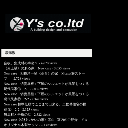
表示数
合板、集成材の寿命？
- 4,670 views
《赤土壁》のある家 New case
- 3,055 views
New case 相模湾一望《高台》の家 Morso/薪ストー
ブ
- 2,728 views
New case 切妻屋根＋下屋のシルエットが風景をつくる
現代民家① 2-1
- 2,632 views
New case 切妻屋根＋下屋のシルエットが風景をつくる
現代民家② 2-2
- 2,342 views
New case 標準仕様でここまで出来る。二世帯住宅の提
案 ② 2-2
- 2,325 views
無垢材と合板の話
- 2,322 views
New case《焼杉つかいの家》②/3 室内のご紹介 Ｙ’s
オリジナル木製サッシ
- 2,130 views