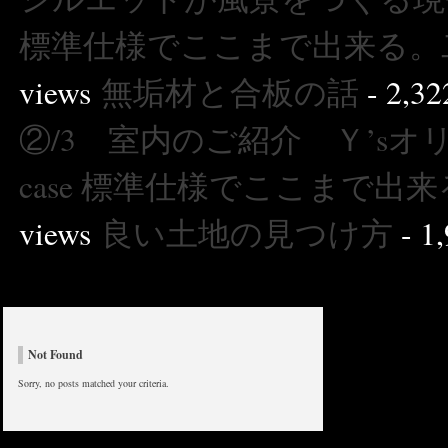
標準仕様でここまで出来る。二
views
無垢材と合板の話
- 2,32
②/3 室内のご紹介 Ｙ’s
case 標準仕様でここまで出来
views
良い土地の見つけ方
- 1,
Not Found
Sorry, no posts matched your criteria.